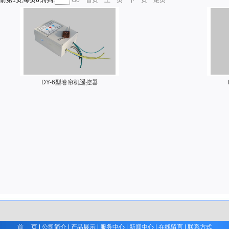
前第1页,每页6,转到:
Go
首页
上一页
下一页
尾页
DY-6型卷帘机遥控器
首 页
|
公司简介
|
产品展示
|
服务中心
|
新闻中心
|
在线留言
|
联系方式