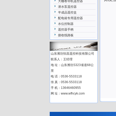
共1页,当
大棚卷帘机遥控器
潜水泵遥控器
半成品遥控盒
配电箱专用遥控器
水位控制器
遥控器手柄
接收线路板
山东潍坊恒昌遥控科技有限公司
联系人：王经理
地 址：山东潍坊S323省道68公
里
电 话：0536-5533118
传 真：0536-5533118
手 机：13646460955
网 址：www.wfhcyk.com