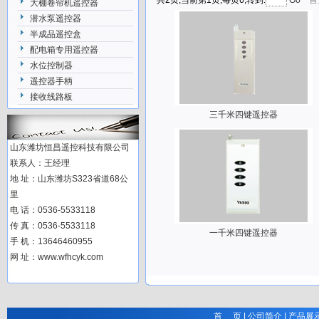
共2页,当前第1页,每页6,转到:
Go
大棚卷帘机遥控器
潜水泵遥控器
半成品遥控盒
配电箱专用遥控器
水位控制器
遥控器手柄
接收线路板
三千米四键遥控器
山东潍坊恒昌遥控科技有限公司
联系人：王经理
地 址：山东潍坊S323省道68公
里
电 话：0536-5533118
传 真：0536-5533118
一千米四键遥控器
手 机：13646460955
网 址：www.wfhcyk.com
首 页
|
公司简介
|
产品展